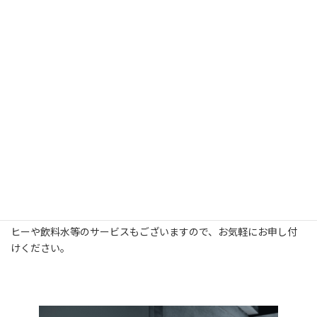
お気軽にご相談下さい
当事務所では、法律事務所のご利用が初めての方でもリラックス
してご相談いただけるよう、堅苦しさのない、明るい相談スペース
をご用意しております。当事務所の入居する万年橋パークビル
は、 ゆりの木通りに昔からある万年橋駐車場（旧浜松市市営駐車
場）付属のオフィス棟です。 建物自体はとても古いビルですが、
地元で活躍する建築家
403architecture[dajiba]
の設計により全面改
装を行い、明るく清潔な事務所として生まれ変わっています。コー
ヒーや飲料水等のサービスもございますので、お気軽にお申し付
けください。