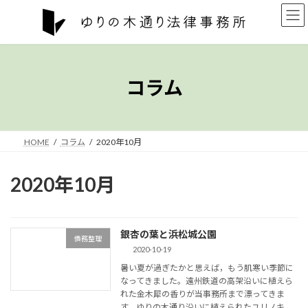
コ
ナ
ン
ビ
テ
ゲ
ン
ー
ツ
シ
へ
ョ
コラム
ス
ン
キ
に
ッ
移
プ
動
HOME
コラム
2020年10月
2020年10月
銀杏の葉と浜松城公園
債務整理
2020-10-19
暑い夏が過ぎたかと思えば，もう肌寒い季節に
なってきました。遠州鉄道の高架沿いに植えら
れた金木犀の香りが当事務所まで漂ってきま
す。ゆりの木通り沿いに植えられたユリノキ