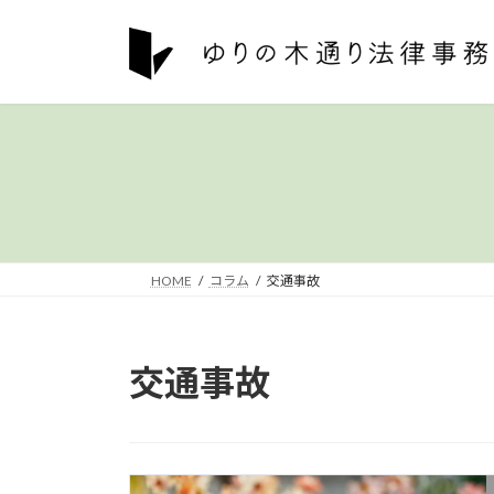
コ
ナ
ン
ビ
テ
ゲ
ン
ー
ツ
シ
へ
ョ
ス
ン
キ
に
ッ
移
プ
動
HOME
コラム
交通事故
交通事故