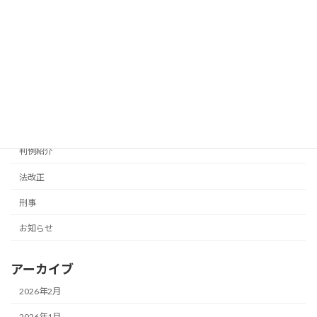
債務整理
その他
離婚・子ども問題
事務所
浜松
判例紹介
法改正
刑事
お知らせ
アーカイブ
2026年2月
2026年1月