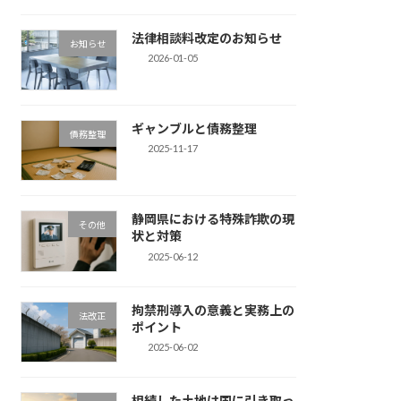
法律相談料改定のお知らせ
お知らせ
2026-01-05
ギャンブルと債務整理
債務整理
2025-11-17
静岡県における特殊詐欺の現
その他
状と対策
2025-06-12
拘禁刑導入の意義と実務上の
法改正
ポイント
2025-06-02
相続した土地は国に引き取っ