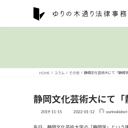
コ
ナ
ン
ビ
テ
ゲ
ン
ー
ツ
シ
へ
ョ
ス
ン
キ
に
ッ
移
プ
動
HOME
コラム
その他
静岡文化芸術大にて「静岡
静岡文化芸術大にて「
最
2019-11-15
2022-01-12
yurinokidori
終
更
先日，静岡文化芸術大学の「静岡学」という
新