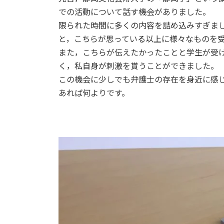
日
での活動について話す機会がありました。
時
限られた時間に多くの内容を詰め込みすぎま
:
と，こちらが思っている以上に様々なものを
また，こちらが伝えたかったことと学生が受
く，私自身が刺激を貰うことができました。
この機会に少しでも弁護士の存在を身近に感
あれば何よりです。