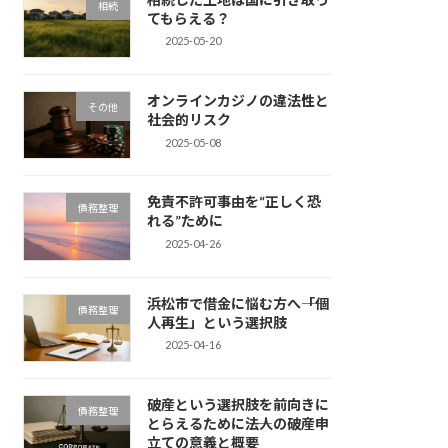
相続
てもらえる？
2025-05-20
オンラインカジノの違法性と
その他
社会的リスク
2025-05-08
免責不許可事由を“正しく恐
債務整理
れる”ために
2025-04-26
浜松市で借金に悩む方へ――「個
債務整理
人再生」という選択肢
2025-04-16
破産という選択肢を前向きに
債務整理
とらえるために――法人の破産申
立ての意義と概要