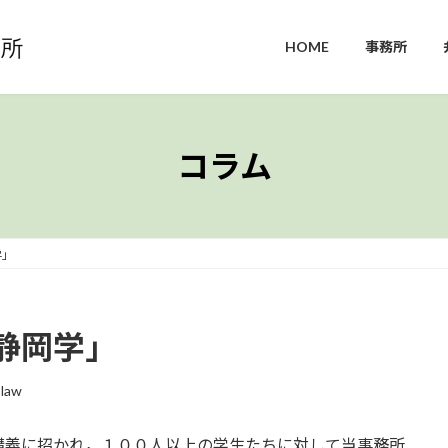
HOME
事務所
コラム
学」
静岡学」
-law
講義に招かれ，１００人以上の学生たちに対して当事務所