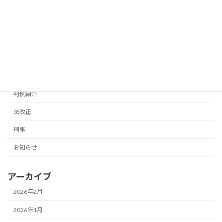
債務整理
その他
離婚・子ども問題
事務所
浜松
判例紹介
法改正
刑事
お知らせ
アーカイブ
2026年2月
2026年1月