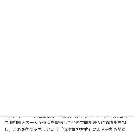
遺産分割はとても大変
上記のとおり，相続財産は，被相続人の死亡により，当然に共同
相続人による共有（または分割債権債務）という法律関係が生じ
ます。
これらの相続財産を最終的に誰のものにするのかを決める
手続きのことを「遺産分割」といいます
。
遺産分割は，相続人全員の協議ですることができます。もっと
も，協議が整わなかった場合には，家庭裁判所の調停又は審判で
決めることになります。なお，被相続人は，遺言によって遺産の分
割の方法を定めること，または相続開始から５年を超えない期間
を定めて遺産分割を禁じることができます（民法９０８条）。
遺産分割の方法としては，現物で分けるという「現物分割」が
原則となります（最判昭和３０年５月３１日民集９巻６号７９３
頁）。そのほか，遺産を売って金銭で分けるという「換価分割」，
共同相続人の一人が遺産を取得して他の共同相続人に債務を負担
し，これを後で支払うという「債務負担方式」による分割も認め